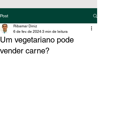
Post
Ribamar Diniz
6 de fev. de 2024
3 min de leitura
Um vegetariano pode
vender carne?