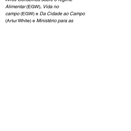
Alimentar
 (EGW), 
Vida no 
campo
 (EGW) e 
Da Cidade ao Campo 
(Artur White) e 
Ministério para as 
cidades
 (EGW).
Deus te abençoe e ilumine.
Ribamar Diniz é Mestre em Teologia 
(SALT/FADBA) e Mestre em História 
(UNIFAP).  
Referências: 
[1]
Revista Adventista
, janeiro de 2000, 
p. 37.
[2]
https://www.adventistas.org/pt/saude
/orientacoes-alimentos-instituicoes-
programas-oficiais-igreja-adventista/
.
[3]
 Crença Fundamental Conduta 