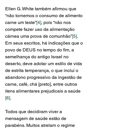
Ellen G. White também afirmou que 
“não tornemos o consumo de alimento 
carne um teste”
[4]
, pois “não nos 
compete fazer uso da alimentação 
cárnea uma prova de comunhão”
[5]
.  
Em seus escritos, há indicações que o 
povo de DEUS no tempo do fim, a 
semelhança do antigo Israel no 
deserto, deve adotar um estilo de vida 
de estrita temperança, o que inclui o 
abandono progressivo da ingestão de 
carne, café, chá [preto], entre outros 
itens alimentares prejudicais a saúde
[6]
.
Todos que decidiram viver a 
mensagem de saúde estão de 
parabéns. Muitos atrelam o regime 