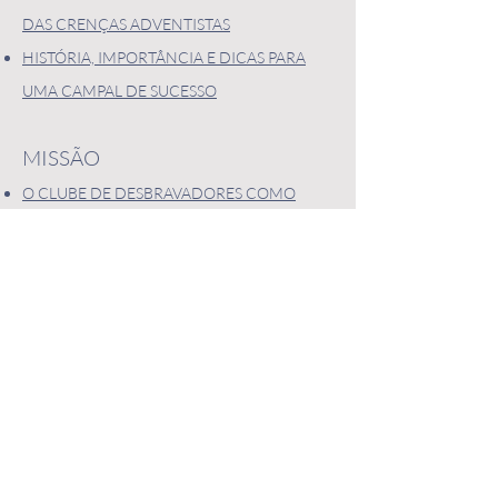
DAS CRENÇAS ADVENTISTAS
HISTÓRIA, IMPORTÂNCIA E DICAS PARA
UMA CAMPAL DE SUCESSO
MISSÃO
O CLUBE DE DESBRAVADORES COMO
AGENTE DISCIPULADOR NA IASD
RIO DE JANEIRO E NOVA JERUSALÉM
LIDERANÇA
AS QUALIDADES DE MARTINHO LUTERO
SEGUNDO O GRANDE CONFLITO
O RECOMEÇO NA VIDA DE UM LÍDER
OS FEITOS DE JACKSON E AS FAÇANHAS