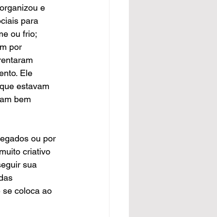
 organizou e 
ciais para 
 ou frio; 
am por 
frentaram 
nto. Ele 
que estavam 
oram bem 
regados ou por 
uito criativo 
eguir sua 
das 
 se coloca ao 