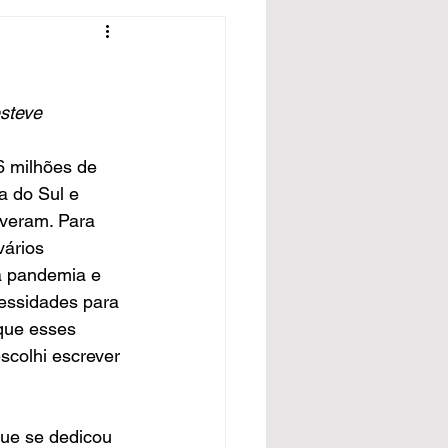
steve 
6 milhões de 
 do Sul e 
iveram. Para 
ários 
a pandemia e 
essidades para 
que esses 
escolhi escrever 
ue se dedicou 