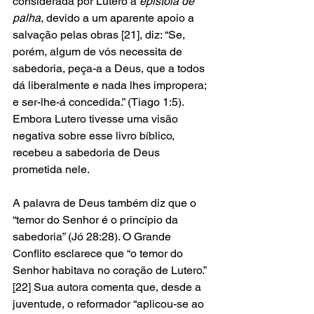
considerada por Lutero a 
epístola de 
palha
, devido a um aparente apoio a 
salvação pelas obras [21], diz: “Se, 
porém, algum de vós necessita de 
sabedoria, peça-a a Deus, que a todos 
dá liberalmente e nada lhes impropera; 
e ser-lhe-á concedida.” (Tiago 1:5). 
Embora Lutero tivesse uma visão 
negativa sobre esse livro bíblico, 
recebeu a sabedoria de Deus 
prometida nele.
A palavra de Deus também diz que o 
“temor do Senhor é o princípio da 
sabedoria” (Jó 28:28). O Grande 
Conflito esclarece que “o temor do 
Senhor habitava no coração de Lutero.” 
[22] Sua autora comenta que, desde a 
juventude, o reformador “aplicou-se ao 