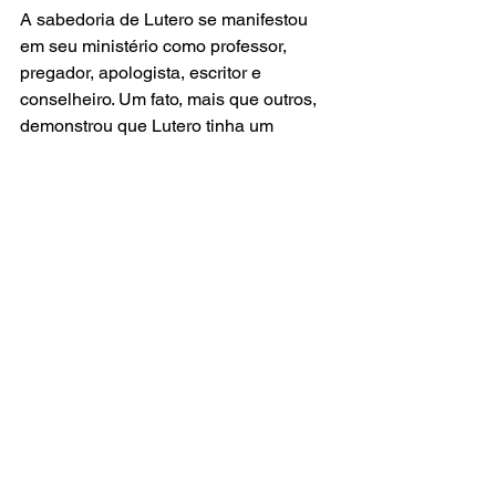
A sabedoria de Lutero se manifestou 
em seu ministério como professor, 
pregador, apologista, escritor e 
conselheiro. Um fato, mais que outros, 
demonstrou que Lutero tinha um 
raciocínio incrível. Quando ele 
escreveu as 95 teses contra as 
indulgências e as afixou na porta da 
igreja do Castelo de Wittemberg, 
“declarou sua disposição de defender 
essas teses no dia seguinte na 
Universidade, contra todos os que 
achassem conveniente atacá-las”, mas 
ninguém ousou aceitar o desafio. [24]
A sabedoria desse homem de Deus 
não era resultado apenas de seus 
esforços. Ele acreditava que “não 