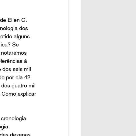
de Ellen G. 
nologia dos 
etido alguns 
gica? Se 
, notaremos 
ferências à 
 dos seis mil 
do por ela 42 
dos quatro mil 
 Como explicar 
cronologia 
ogia 
 das dezenas 