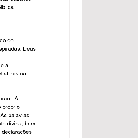
blical 
ado de 
spiradas. Deus 
e a 
letidas na 
oram. A 
 próprio 
As palavras, 
te divina, bem 
 declarações 