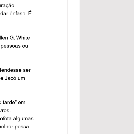
uração 
dar ênfase. É 
Ellen G. White 
ar pessoas ou 
retendesse ser 
de Jacó um 
s tarde” em 
vros.
rofeta algumas 
melhor possa 