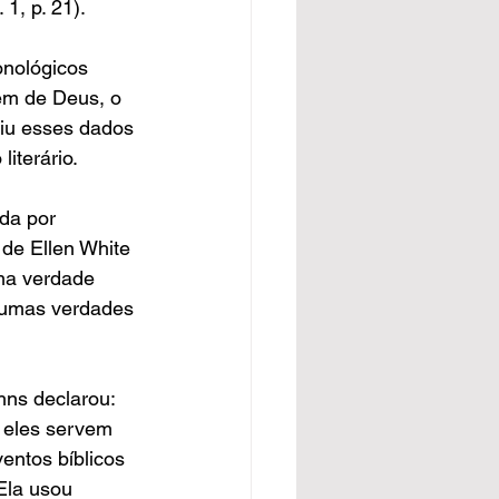
v. 1, p. 21).
ronológicos 
agem de Deus, o 
nseriu esses dados 
 literário.
da por 
 de Ellen White 
ma verdade 
lgumas verdades 
hns declarou: 
, eles servem 
ventos bíblicos 
 Ela usou 