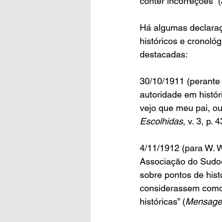
conter incorreções” (
Há algumas declaraç
históricos e cronológ
destacadas:
30/10/1911 (perante
autoridade em histór
vejo que meu pai, ou
Escolhidas
, v. 3, p. 
4/11/1912 (para W. 
Associação do Sudoe
sobre pontos de his
considerassem como 
históricas” (
Mensagen