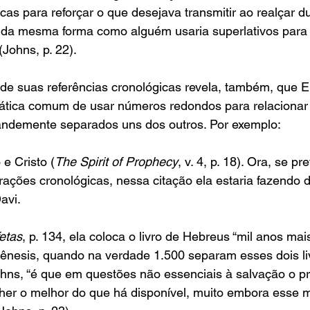
cas para reforçar o que desejava transmitir ao realçar d
 da mesma forma como alguém usaria superlativos para 
(Johns, p. 22).
m estudo de suas referências cronológicas revela, também, que 
   seguiu a prática comum de usar números redondos para relacion
  eventos grandemente separados uns dos outros. Por exemplo:
 e Cristo (
The Spirit of Prophecy
, v. 4, p. 18). Ora, se p
ações cronológicas, nessa citação ela estaria fazendo 
avi.
fetas
, p. 134, ela coloca o livro de Hebreus “mil anos mai
Gênesis, quando na verdade 1.500 separam esses dois li
ohns, “é que em questões não essenciais à salvação o p
her o melhor do que há disponível, muito embora esse 