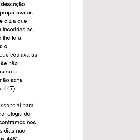
 descrição 
 preparava os 
e dizia que 
 inseridas as 
 lhe fora 
s e 
que copiava as 
ãe não 
as ou o 
 não acha 
p. 447).
ssencial para 
onologia do 
ncontramos nos 
s dias não 
, p. 448).