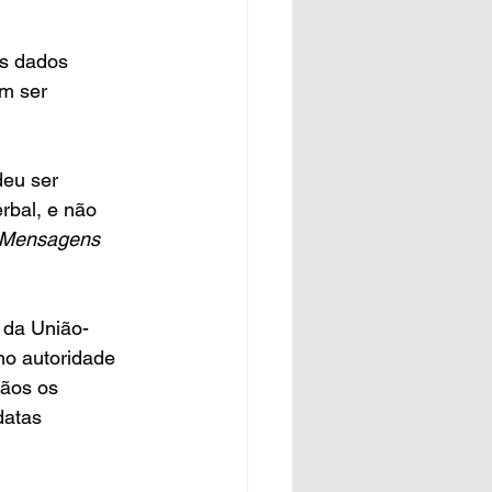
os dados 
m ser 
eu ser 
rbal, e não 
Mensagens 
 da União-
o autoridade 
ãos os 
datas 