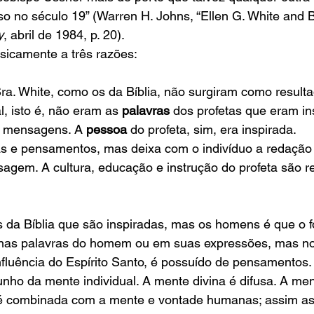
o no século 19” (Warren H. Johns, “Ellen G. White and Bi
y
, abril de 1984, p. 20).
sicamente a três razões:
Sra. White, como os da Bíblia, não surgiram como result
l, isto é, não eram as 
palavras
 dos profetas que eram in
s mensagens. A 
pessoa
 do profeta, sim, era inspirada.
s e pensamentos, mas deixa com o indivíduo a redação 
gem. A cultura, educação e instrução do profeta são ref
 da Bíblia que são inspiradas, mas os homens é que o f
 nas palavras do homem ou em suas expressões, mas no
luência do Espírito Santo, é possuído de pensamentos. 
ho da mente individual. A mente divina é difusa. A men
é combinada com a mente e vontade humanas; assim as