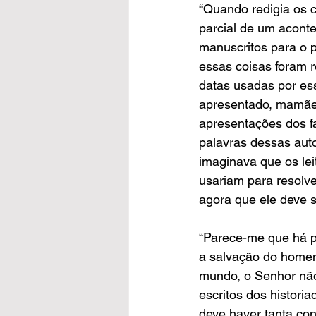
“Quando redigia os c
parcial de um aconte
manuscritos para o p
essas coisas foram r
datas usadas por ess
apresentado, mamãe 
apresentações dos fa
palavras dessas auto
imaginava que os lei
usariam para resolve
agora que ele deve 
“Parece-me que há p
a salvação do homem
mundo, o Senhor não
escritos dos histori
deve haver tanta con