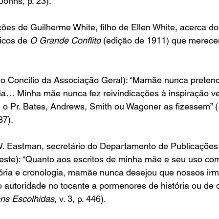
Johns, p. 23).
ões de Guilherme White, filho de Ellen White, acerca d
icos de 
O Grande Conflito
 (edição de 1911) que merece
 o Concílio da Associação Geral): “Mamãe nunca pretend
ia… Minha mãe nunca fez reivindicações à inspiração ve
 o Pr. Bates, Andrews, Smith ou Wagoner as fizessem” (
437).
W. Eastman, secretário do Departamento de Publicações
ste): “Quanto aos escritos de minha mãe e seu uso com
tória e cronologia, mamãe nunca desejou que nossos irm
autoridade no tocante a pormenores de história ou de 
s Escolhidas
, v. 3, p. 446).