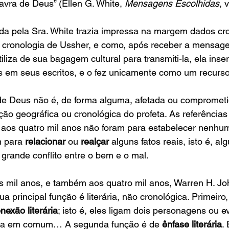
vra de Deus” (Ellen G. White, 
Mensagens Escolhidas
, 
Bíblia usada pela Sra. White trazia impressa na margem dados c
 referentes à cronologia de Ussher, e como, após receber a mens
profeta se utiliza de sua bagagem cultural para transmiti-la, ela i
cronológicos em seus escritos, e o fez unicamente como um recurso
 Deus não é, de forma alguma, afetada ou comprometi
ão geográfica ou cronológica do profeta. As referências
u aos quatro mil anos não foram para estabelecer nenhu
 para 
relacionar
 ou 
realçar
 alguns fatos reais, isto é, a
 grande conflito entre o bem e o mal.
s mil anos, e também aos quatro mil anos, Warren H. Jo
a principal função é literária, não cronológica. Primeiro
nexão literária
; isto é, eles ligam dois personagens ou e
sa em comum… A segunda função é de 
ênfase literária
.