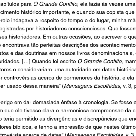
apítulos para 
O Grande Conflito
, ela fazia às vezes uma
cimento histórico importante, e quando sua copista que
relo indagava a respeito do tempo e do lugar, minha mã
egistradas por historiadores conscienciosos. Que fossem
es historiadores. Em outras ocasiões, ao escrever o que
encontrava tão perfeitas descrições dos acontecimento
tos e das doutrinas em nossos livros denominacionais, 
ridades. […] Quando foi escrito 
O Grande Conflito
, mam
tores o considerariam uma autoridade em datas históric
r controvérsias acerca de pormenores da história, e ela
ser usado dessa maneira” (
Mensagens Escolhidas
, v. 3, 
erigo em dar demasiada ênfase à cronologia. Se fosse e
 que ele tivesse clara e harmoniosa compreensão da cr
 teria permitido as divergências e discrepâncias que e
adores bíblicos, e tenho a impressão de que nestes último
trovérsia acerca de datas” (
Mensagens Escolhidas
, v. 3