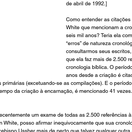
de abril de 1992.]
Como entender as citações 
White que mencionam a cro
seis mil anos? Teria ela com
“erros” de natureza cronoló
consultarmos seus escritos
que ela faz mais de 2.500 re
cronologia bíblica. O período
anos desde a criação é cita
primárias (excetuando-se as compilações). E o período 
 tempo da criação à encarnação, é mencionado 41 vezes.
ecentemente um exame de todas as 2.500 referências à 
llen White, posso afirmar inequivocamente que sua cronol
cebispo Ussher mais de perto que talvez qualquer outra