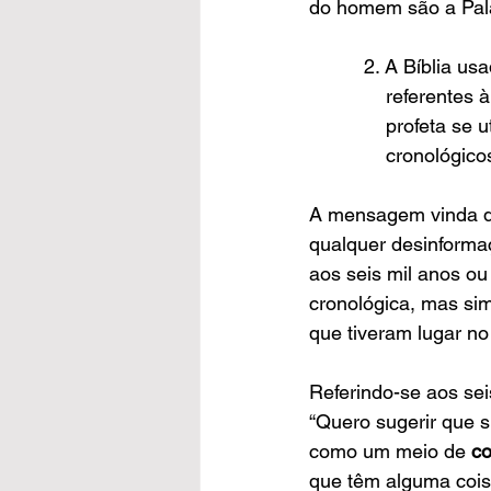
do homem são a Pala
          2. A 
             
              
              
A mensagem vinda de
qualquer desinformaç
aos seis mil anos o
cronológica, mas sim
que tiveram lugar no
Referindo-se aos sei
“Quero sugerir que su
como um meio de 
co
que têm alguma coi