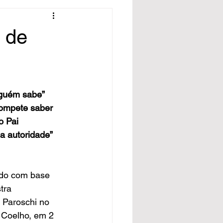
a de
nguém sabe” 
compete saber 
o Pai 
a autoridade” 
rado com base 
tra 
 Paroschi no 
Coelho, em 2 