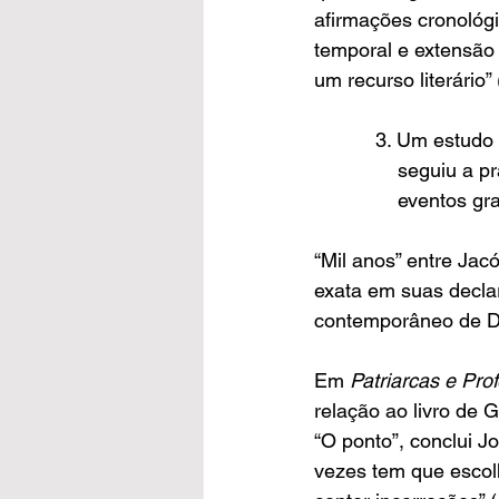
afirmações cronológi
temporal e extensão
um recurso literário” 
           3. U
            
             
“Mil anos” entre Jacó
exata em suas declar
contemporâneo de D
Em 
Patriarcas e Pro
relação ao livro de 
“O ponto”, conclui J
vezes tem que escol