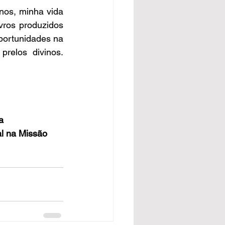
os, minha vida 
vros produzidos 
ortunidades na 
elos divinos. 
a 
al na Missão 