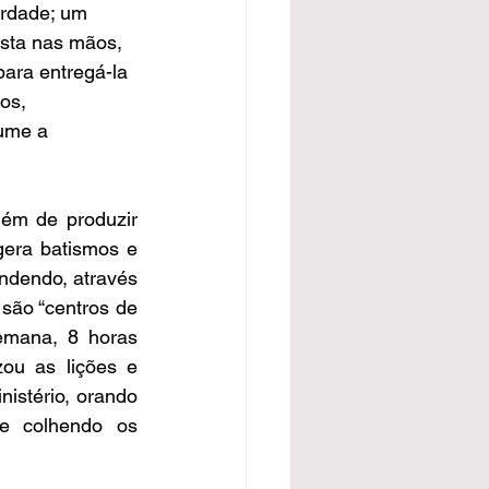
rdade; um 
ta nas mãos, 
ara entregá-la 
os, 
ume a 
ém de produzir 
gera batismos e 
ndendo, através 
 são “centros de 
emana, 8 horas 
ou as lições e 
nistério, orando 
 e colhendo os 