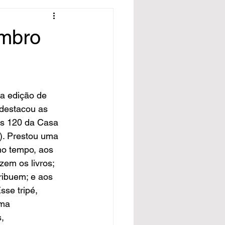
embro
a edição de 
destacou as 
s 120 da Casa 
). Prestou uma 
o tempo, aos 
zem os livros; 
ribuem; e aos 
sse tripé, 
ma 
, 