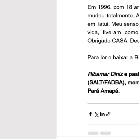
Em 1996, com 18 ano
mudou totalmente. A
em Tatuí. Meu senso
vida, tiveram como
Obrigado CASA. Deu
Para ler e baixar a R
Ribamar Diniz 
e past
(SALT/FADBA), membro
Pará Amapá. 