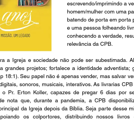
escrevendo/imprimindo a ve
homem/mulher com uma pas
batendo de porta em porta p
e uma pessoa folheando livr
conhecendo a verdade, res
relevância da CPB. 
a a Igreja e sociedade não pode ser subestimada. Al
ia grandes projetos; fortalece a identidade adventista; 
Ap 18:1). Seu papel não é apenas vender, mas salvar ve
 digitais, sonoros, musicais, interativos. As livrarias CPB
o o Pr. Erton Koller, capazes de pregar 6 dias por s
de nota que, durante a pandemia, a CPB disponibiliz
principal da Igreja depois da Bíblia. Seja parte desse mi
apoiando os colportores, distribuindo nossos livros