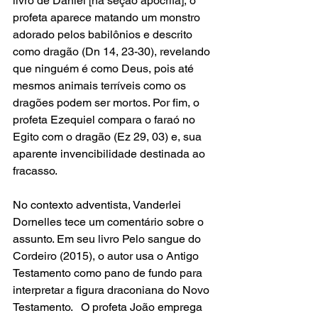
livro de Daniel [na seção apócrifa], o 
profeta aparece matando um monstro 
adorado pelos babilônios e descrito 
como dragão (Dn 14, 23-30), revelando 
que ninguém é como Deus, pois até 
mesmos animais terríveis como os 
dragões podem ser mortos. Por fim, o 
profeta Ezequiel compara o faraó no 
Egito com o dragão (Ez 29, 03) e, sua 
aparente invencibilidade destinada ao 
fracasso.  
No contexto adventista, Vanderlei 
Dornelles tece um comentário sobre o 
assunto. Em seu livro Pelo sangue do 
Cordeiro (2015), o autor usa o Antigo 
Testamento como pano de fundo para 
interpretar a figura draconiana do Novo 
Testamento.   O profeta João emprega 