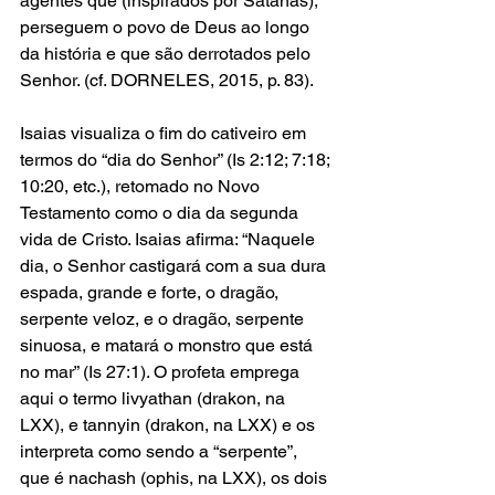
agentes que (inspirados por Satanás), 
perseguem o povo de Deus ao longo 
da história e que são derrotados pelo 
Senhor. (cf. DORNELES, 2015, p. 83). 
Isaias visualiza o fim do cativeiro em 
termos do “dia do Senhor” (Is 2:12; 7:18; 
10:20, etc.), retomado no Novo 
Testamento como o dia da segunda 
vida de Cristo. Isaias afirma: “Naquele 
dia, o Senhor castigará com a sua dura 
espada, grande e forte, o dragão, 
serpente veloz, e o dragão, serpente 
sinuosa, e matará o monstro que está 
no mar” (Is 27:1). O profeta emprega 
aqui o termo livyathan (drakon, na 
LXX), e tannyin (drakon, na LXX) e os 
interpreta como sendo a “serpente”, 
que é nachash (ophis, na LXX), os dois 