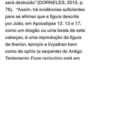
será destruído.” (DORNELES, 2015, p. 
76).   “Assim, há evidências suficientes 
para se afirmar que a figura descrita 
por João, em Apocalipse 12, 13 e 17, 
como um dragão ou uma besta de sete 
cabeças, é uma reprodução da figura 
de therion, tannyin e livyathan bem 
como de ophis (a serpente) do Antigo 
Testamento. Esse raciocínio está em 
harmonia com a ideia de que o 
Apocalipse está enraizado na 
linguagem e no sistema de imagens do 
Antigo Testamento, com o qual 
apresenta inúmeras relações 
intertextuais.” (DORNELES, 2015, p 76).
William Shea concorda com Dornelles, 
simplificando a interpretação da 
passagem. “A narrativa se inicia com 