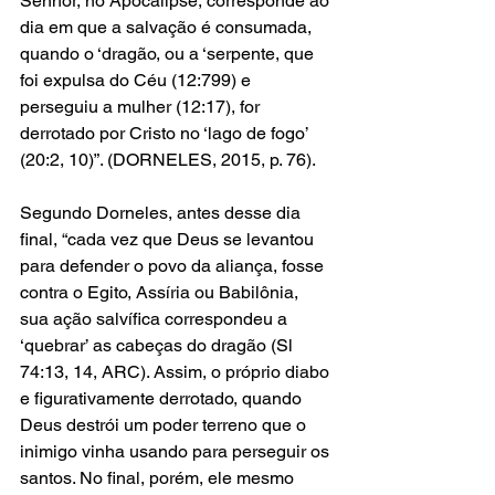
Senhor, no Apocalipse, corresponde ao 
dia em que a salvação é consumada, 
quando o ‘dragão, ou a ‘serpente, que 
foi expulsa do Céu (12:799) e 
perseguiu a mulher (12:17), for 
derrotado por Cristo no ‘lago de fogo’ 
(20:2, 10)”. (DORNELES, 2015, p. 76). 
Segundo Dorneles, antes desse dia 
final, “cada vez que Deus se levantou 
para defender o povo da aliança, fosse 
contra o Egito, Assíria ou Babilônia, 
sua ação salvífica correspondeu a 
‘quebrar’ as cabeças do dragão (Sl 
74:13, 14, ARC). Assim, o próprio diabo 
e figurativamente derrotado, quando 
Deus destrói um poder terreno que o 
inimigo vinha usando para perseguir os 
santos. No final, porém, ele mesmo 