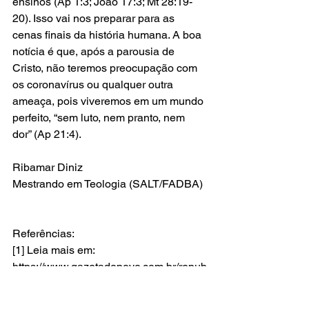
ensinos (Ap 1:3; João 17:3; Mt 28:19-
20). Isso vai nos preparar para as 
cenas finais da história humana. A boa 
notícia é que, após a parousia de 
Cristo, não teremos preocupação com 
os coronavírus ou qualquer outra 
ameaça, pois viveremos em um mundo 
perfeito, “sem luto, nem pranto, nem 
dor” (Ap 21:4).   
Ribamar Diniz 
Mestrando em Teologia (SALT/FADBA)  
Referências: 
[1] Leia mais em: 
https://www.gazetadopovo.com.br/repub
lica/coronavirus-no-brasil-tudo-o-que-
se-sabe/ (Acesso: 28/02/2020). 