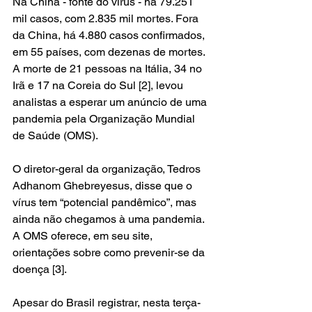
Na China - fonte do vírus - há 79.251 
mil casos, com 2.835 mil mortes. Fora 
da China, há 4.880 casos confirmados, 
em 55 países, com dezenas de mortes. 
A morte de 21 pessoas na Itália, 34 no 
Irã e 17 na Coreia do Sul [2], levou 
analistas a esperar um anúncio de uma 
pandemia pela Organização Mundial 
de Saúde (OMS). 
O diretor-geral da organização, Tedros 
Adhanom Ghebreyesus, disse que o 
vírus tem “potencial pandêmico”, mas 
ainda não chegamos à uma pandemia. 
A OMS oferece, em seu site, 
orientações sobre como prevenir-se da 
doença [3]. 
Apesar do Brasil registrar, nesta terça-