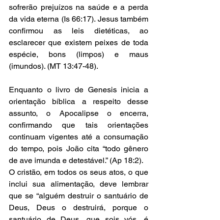
sofrerão prejuízos na saúde e a perda 
da vida eterna (Is 66:17). Jesus também 
confirmou as leis dietéticas, ao 
esclarecer que existem peixes de toda 
espécie, bons (limpos) e maus 
(imundos). (MT 13:47-48).
Enquanto o livro de Genesis inicia a 
orientação bíblica a respeito desse 
assunto, o Apocalipse o encerra, 
confirmando que tais orientações 
continuam vigentes até a consumação 
do tempo, pois João cita “todo gênero 
de ave imunda e detestável.” (Ap 18:2). 
O cristão, em todos os seus atos, o que 
inclui sua alimentação, deve lembrar 
que se “alguém destruir o santuário de 
Deus, Deus o destruirá, porque o 
santuário de Deus, que sois vós, é 