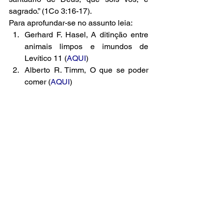
sagrado.” (1Co 3:16-17). 
Para aprofundar-se no assunto leia: 
Gerhard F. Hasel, A ditinção entre 
animais limpos e imundos de 
Levítico 11 (
AQUI
)
Alberto R. Timm, O que se poder 
comer (
AQUI
)
Robson Laia Koppe, Edivaldo 
Freitas Filho e Weverton de Paulo 
Castro. Jesus realmente 
considerou puro todos os 
alimentos? (
AQUI
)
As leis de alimentação de Levítico 
11 não mais estão em vigor? 
(
AQUI
)
Se desejar estudar a Bíblia, faça 
contato pelo site 
www.biblia.com.br
.
Deus te abençoe. Maranata!