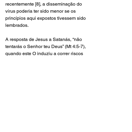
recentemente [8], a disseminação do 
vírus poderia ter sido menor se os 
princípios aqui expostos tivessem sido 
lembrados.
A resposta de Jesus a Satanás, “não 
tentarás o Senhor teu Deus” (Mt 4:5-7), 
quando este O induziu a correr riscos 
desnessários, é apropriada também 
para aqueles que insistem em manter 
igrejas abertas. Diante da crise atual 
não podemos ser propagadores do 
vírus. Devemos ser parte da solução, e, 
em nossos lares ou pelas redes 
sociais, viralizar esperança.
Ribamar Diniz
Mestrando em Teologia (SALT/FADBA)