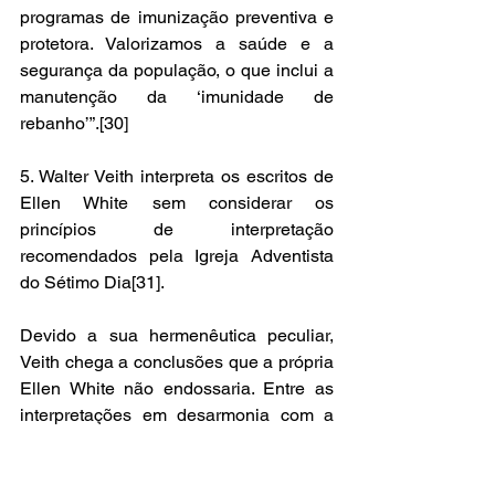
programas de imunização preventiva e 
protetora. Valorizamos a saúde e a 
segurança da população, o que inclui a 
manutenção da ‘imunidade de 
rebanho’”.[30] 
5. Walter Veith interpreta os escritos de 
Ellen White sem considerar os 
princípios de interpretação 
recomendados pela Igreja Adventista 
do Sétimo Dia[31]. 
Devido a sua hermenêutica peculiar, 
Veith chega a conclusões que a própria 
Ellen White não endossaria. Entre as 
interpretações em desarmonia com a 
Igreja está sua ênfase cronológica na 
teoria dos 6 mil anos, cujo assunto já foi 
explicado mais de uma vez[32].  