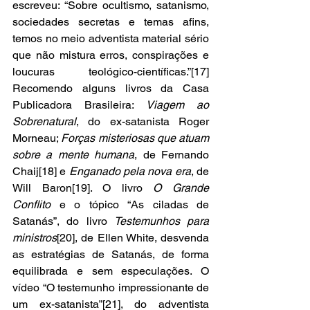
escreveu: “Sobre ocultismo, satanismo, 
sociedades secretas e temas afins, 
temos no meio adventista material sério 
que não mistura erros, conspirações e 
loucuras teológico-científicas.”[17] 
Recomendo alguns livros da Casa 
Publicadora Brasileira: 
Viagem ao 
Sobrenatural
, do ex-satanista Roger 
Morneau; 
Forças misteriosas que atuam 
sobre a mente humana
, de Fernando 
Chaij[18] e 
Enganado pela nova era
, de 
Will Baron[19]. O livro 
O Grande 
Conflito
 e o tópico “As ciladas de 
Satanás”, do livro 
Testemunhos para 
ministros
[20], de Ellen White, desvenda 
as estratégias de Satanás, de forma 
equilibrada e sem especulações. O 
vídeo “O testemunho impressionante de 
um ex-satanista”[21], do adventista 