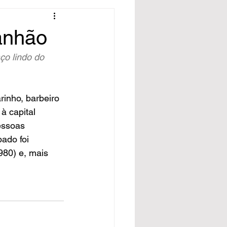
anhão
o lindo do 
inho, barbeiro 
à capital 
essoas 
ado foi 
980) e, mais 